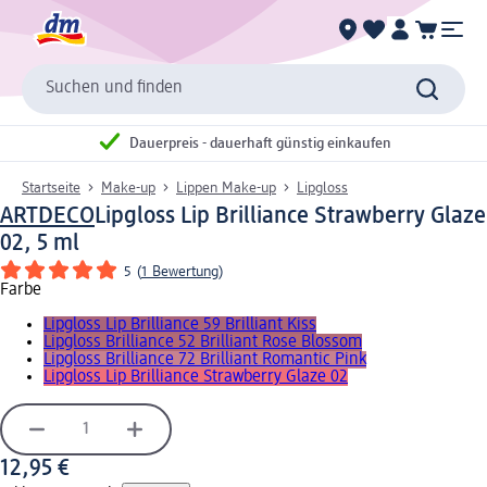
Suchen und finden
Dauerpreis - dauerhaft günstig einkaufen
Startseite
Make-up
Lippen Make-up
Lipgloss
ARTDECO
Lipgloss Lip Brilliance Strawberry Glaze
02, 5 ml
5
(
1 Bewertung
)
Farbe
Lipgloss Lip Brilliance 59 Brilliant Kiss
Lipgloss Brilliance 52 Brilliant Rose Blossom
Lipgloss Brilliance 72 Brilliant Romantic Pink
Lipgloss Lip Brilliance Strawberry Glaze 02
12,95 €