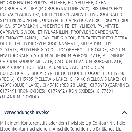
HYDROGENATED POLYISOBUTENE, POLYBUTENE, CERA
MICROCRISTALLINA (MICROCRYSTALLINE WAX), BIS-DIGLYCERYL
POLYACYLADIPATE-2, DIETHYLHEXYL ADIPATE, HYDROGENATED
STYRENE/ISOPRENE COPOLYMER, CAPRYLIC/CAPRIC TRIGLYCERIDE,
MICA, STEARALKONIUM BENTONITE, ETHYLHEXYL PALMITATE,
CAPRYLYL GLYCOL, ETHYL VANILLIN, PROPYLENE CARBONATE,
PHENOXYETHANOL, HEXYLENE GLYCOL, PENTAERYTHRITYL TETRA-
DI-T-BUTYL HYDROXYHYDROCINNAMATE, SILICA DIMETHYL
SILYLATE, BUTYLENE GLYCOL, TOCOPHEROL, TIN OXIDE, SODIUM
HYALURONATE, CALCIUM ALUMINUM BOROSILICATE, ALUMINUM
CALCIUM SODIUM SILICATE, CALCIUM TITANIUM BOROSILICATE,
DICALCIUM PHOSPHATE, ALUMINA, CALCIUM SODIUM
BOROSILICATE, SILICA, SYNTHETIC FLUORPHLOGOPITE, CI 15850
(RED 6), CI 15985 (YELLOW 6 LAKE), CI 19140 (YELLOW 5 LAKE), CI
42090 (BLUE 1 LAKE), CI 45410 (RED 28 LAKE), CI 75470 (CARMINE),
CI 77491 (IRON OXIDES), CI 77492 (IRON OXIDES), CI 77891
(TITANIUM DIOXIDE)
Verwendungshinweise
Mit einem Konturenstift oder dem Invisible Lip Contour Nr. 1 die
Lippenkontur nachziehen. Anschließend den Lip Brilliance Lip