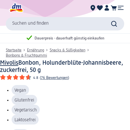
Suchen und finden
Dauerpreis - dauerhaft günstig einkaufen
Startseite
Ernährung
Snacks & Süßigkeiten
Bonbons & Fruchtgummi
Mivolis
Bonbon, Holunderblüte-Johannisbeere,
zuckerfrei, 50 g
4.8
(
76 Bewertungen
)
Vegan
Glutenfrei
Vegetarisch
Laktosefrei