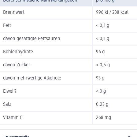
Durchschnittliche Nährwertangaben
pro 100 g
Brennwert
996 kJ / 238 kcal
Fett
< 0,1 g
davon gesättigte Fettsäuren
< 0,1 g
Kohlenhydrate
96 g
davon Zucker
< 0,5 g
davon mehrwertige Alkohole
93 g
Eiweiß
< 0 g
Salz
0,23 g
Vitamin C
268 mg