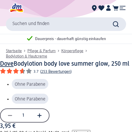
Suchen und finden
Dauerpreis - dauerhaft günstig einkaufen
Startseite
Pflege & Parfum
Körperpflege
Bodylotion & Hautcreme
Dove
Bodylotion body love summer glow, 250 ml
3.7
(
253 Bewertungen
)
Ohne Parabene
Ohne Parabene
3,95 €