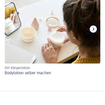
DIY Körperlotion
So
Bodylotion selber machen
We