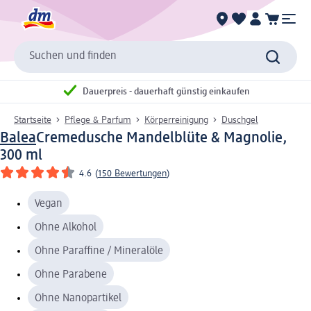
Suchen und finden
Dauerpreis - dauerhaft günstig einkaufen
Startseite
Pflege & Parfum
Körperreinigung
Duschgel
Balea
Cremedusche Mandelblüte & Magnolie,
300 ml
4.6
(
150 Bewertungen
)
Vegan
Ohne Alkohol
Ohne Paraffine / Mineralöle
Ohne Parabene
Ohne Nanopartikel