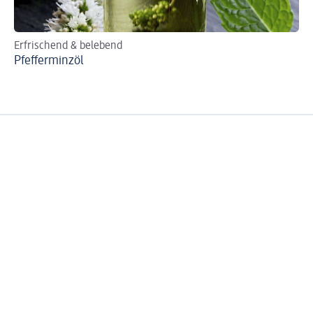
Erfrischend & belebend
Für
Pfefferminzöl
Wi