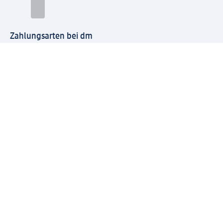
Zahlungsarten bei dm
Bei dm-med können die Zahlungsarten abweichen.
Mit dm verbinden
Jetzt die dm-App herunterladen