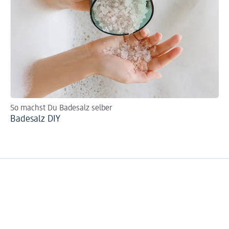
So machst Du Badesalz selber
So
Badesalz DIY
We