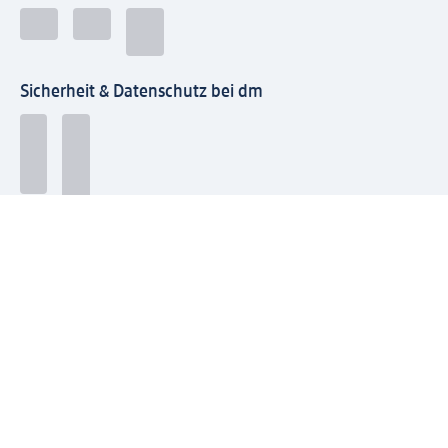
Sicherheit & Datenschutz bei dm
Zahlungsarten bei dm
Bei dm-med können die Zahlungsarten abweichen.