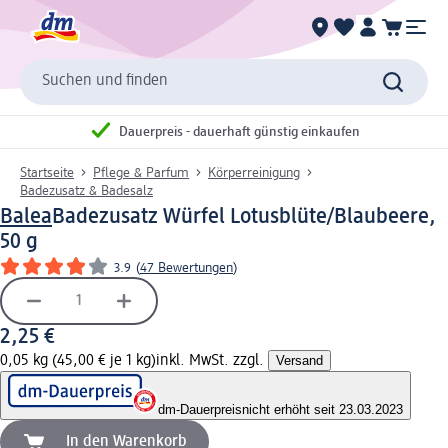
Suchen und finden
Dauerpreis - dauerhaft günstig einkaufen
Startseite
Pflege & Parfum
Körperreinigung
Badezusatz & Badesalz
Balea
Badezusatz Würfel Lotusblüte/Blaubeere,
50 g
3.9
(
47 Bewertungen
)
2,25 €
0,05 kg (45,00 € je 1 kg)
inkl. MwSt. zzgl.
Versand
dm-Dauerpreis
nicht erhöht seit 23.03.2023
In den Warenkorb