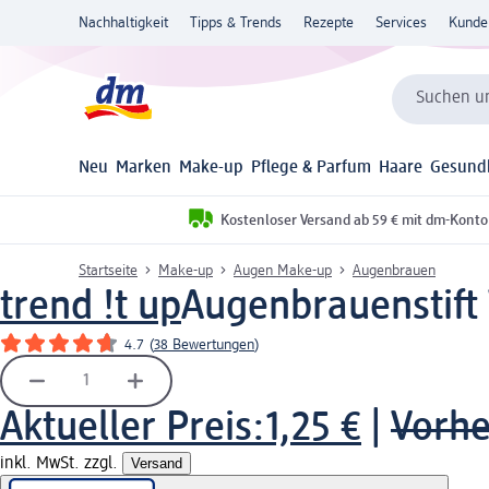
Nachhaltigkeit
Tipps & Trends
Rezepte
Services
Kunde
Suchen un
Neu
Marken
Make-up
Pflege & Parfum
Haare
Gesund
Kostenloser Versand ab 59 € mit dm-Konto
Startseite
Make-up
Augen Make-up
Augenbrauen
trend !t up
Augenbrauenstift 
4.7
(
38 Bewertungen
)
Aktueller Preis:
1,25 €
|
Vorhe
inkl. MwSt. zzgl.
Versand