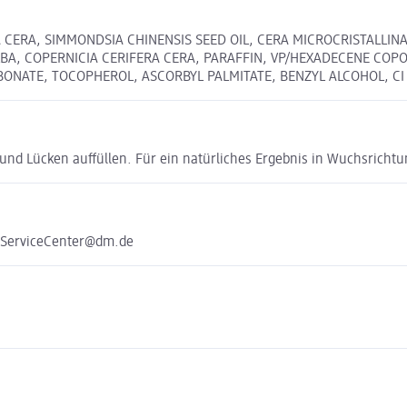
 CERA, SIMMONDSIA CHINENSIS SEED OIL, CERA MICROCRISTALLIN
BA, COPERNICIA CERIFERA CERA, PARAFFIN, VP/HEXADECENE COPO
TE, TOCOPHEROL, ASCORBYL PALMITATE, BENZYL ALCOHOL, CI 7789
 und Lücken auffüllen. Für ein natürliches Ergebnis in Wuchsrichtu
e ServiceCenter@dm.de