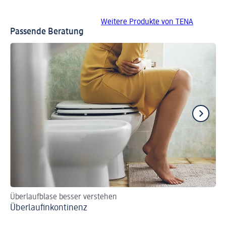
Weitere Produkte von TENA
Passende Beratung
Überlaufblase besser verstehen
Me
Überlaufinkontinenz
Mi