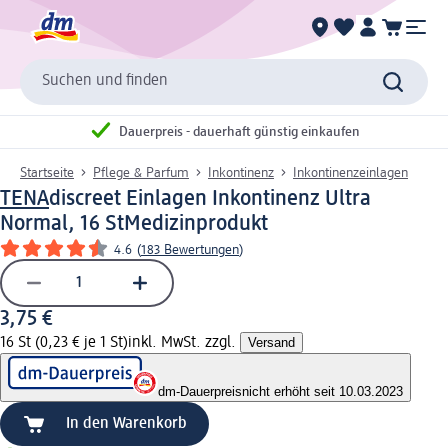
Suchen und finden
Dauerpreis - dauerhaft günstig einkaufen
Startseite
Pflege & Parfum
Inkontinenz
Inkontinenzeinlagen
TENA
discreet Einlagen Inkontinenz Ultra
Normal, 16 St
Medizinprodukt
4.6
(
183 Bewertungen
)
3,75 €
16 St (0,23 € je 1 St)
inkl. MwSt. zzgl.
Versand
dm-Dauerpreis
nicht erhöht seit 10.03.2023
In den Warenkorb