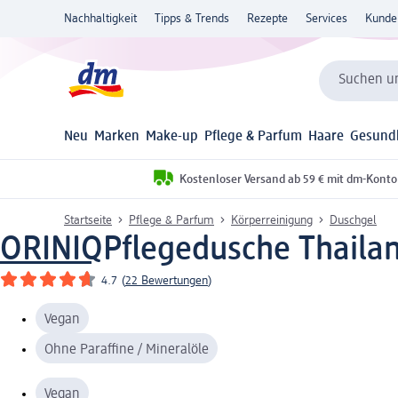
Nachhaltigkeit
Tipps & Trends
Rezepte
Services
Kunde
Suchen un
Neu
Marken
Make-up
Pflege & Parfum
Haare
Gesund
Kostenloser Versand ab 59 € mit dm-Konto
Startseite
Pflege & Parfum
Körperreinigung
Duschgel
ORINIQ
Pflegedusche Thailan
4.7
(
22 Bewertungen
)
Vegan
Ohne Paraffine / Mineralöle
Vegan