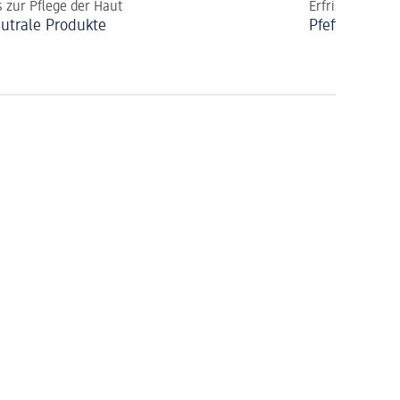
s zur Pflege der Haut
Erfrischend & 
utrale Produkte
Pfefferminzöl