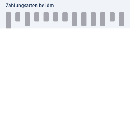
Zahlungsarten bei dm
Bei dm-med können die Zahlungsarten abweichen.
Mit dm verbinden
Jetzt die dm-App herunterladen
Impressum dm
Datenschutz dm