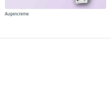
Augencreme
Ur
Au