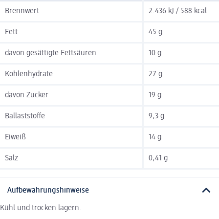
Brennwert
2.436 kJ / 588 kcal
Fett
45 g
davon gesättigte Fettsäuren
10 g
Kohlenhydrate
27 g
davon Zucker
19 g
Ballaststoffe
9,3 g
Eiweiß
14 g
Salz
0,41 g
Aufbewahrungshinweise
Kühl und trocken lagern.