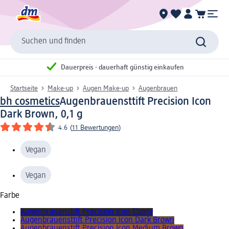
Suchen und finden
Dauerpreis - dauerhaft günstig einkaufen
Startseite
Make-up
Augen Make-up
Augenbrauen
bh cosmetics
Augenbrauensttift Precision Icon
Dark Brown, 0,1 g
4.6
(
11 Bewertungen
)
Vegan
Vegan
Farbe
Augenbrauenstift Precision Icon Ebony
Augenbrauensttift Precision Icon Dark Brown
Augenbrauenstift Precision Icon Medium Brown