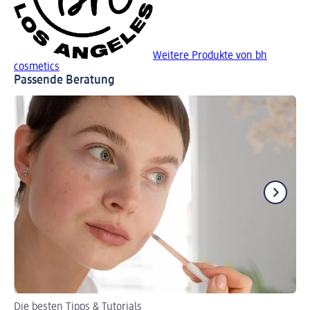
Weitere Produkte von bh
cosmetics
Passende Beratung
Die besten Tipps & Tutorials
St