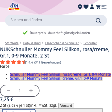
Suchen und finden
Dauerpreis - dauerhaft günstig einkaufen
Startseite
Baby & Kind
Fläschchen & Schnuller
Schnuller
NUK
Schnuller Mommy Feel Silikon, rosa/creme,
Gr.1, 0-9 Monate, 2 St
4.4
(
345 Bewertungen
)
Farbe
Schnuller Mommy Feel Silikon, rosa/creme, Gr.1, 0-9 Monate
Schnuller Mommy Feel Silikon, creme, Gr.1, 0-9 Monate
7,25 €
2 St (3,63 € je 1 St)
inkl. MwSt. zzgl.
Versand