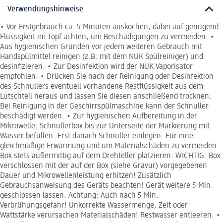
Verwendungshinweise
• Vor Erstgebrauch ca. 5 Minuten auskochen, dabei auf genügend
Flüssigkeit im Topf achten, um Beschädigungen zu vermeiden. •
Aus hygienischen Gründen vor jedem weiteren Gebrauch mit
Handspülmittel reinigen (z.B. mit dem NUK Spülreiniger) und
desinfizieren. • Zur Desinfektion wird der NUK Vaporisator
empfohlen. • Drücken Sie nach der Reinigung oder Desinfektion
des Schnullers eventuell vorhandene Restflüssigkeit aus dem
Lutschteil heraus und lassen Sie diesen anschließend trocknen.
Bei Reinigung in der Geschirrspülmaschine kann der Schnuller
beschädigt werden. • Zur hygienischen Aufbereitung in der
Mikrowelle: Schnullerbox bis zur Unterseite der Markierung mit
Wasser befüllen. Erst danach Schnuller einlegen. Für eine
gleichmäßige Erwärmung und um Materialschäden zu vermeiden
Box stets außermittig auf dem Drehteller platzieren. WICHTIG: Box
verschlossen mit der auf der Box (siehe Gravur) vorgegebenen
Dauer und Mikrowellenleistung erhitzen! Zusätzlich
Gebrauchsanweisung des Geräts beachten! Gerät weitere 5 Min.
geschlossen lassen. Achtung: Auch nach 5 Min.
Verbrühungsgefahr! Unkorrekte Wassermenge, Zeit oder
Wattstärke verursachen Materialschäden! Restwasser entleeren. •