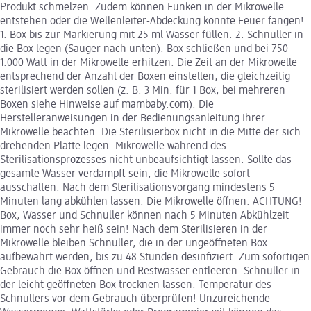
Produkt schmelzen. Zudem können Funken in der Mikrowelle
entstehen oder die Wellenleiter-Abdeckung könnte Feuer fangen!
1. Box bis zur Markierung mit 25 ml Wasser füllen. 2. Schnuller in
die Box legen (Sauger nach unten). Box schließen und bei 750–
1.000 Watt in der Mikrowelle erhitzen. Die Zeit an der Mikrowelle
entsprechend der Anzahl der Boxen einstellen, die gleichzeitig
sterilisiert werden sollen (z. B. 3 Min. für 1 Box, bei mehreren
Boxen siehe Hinweise auf mambaby.com). Die
Herstelleranweisungen in der Bedienungsanleitung Ihrer
Mikrowelle beachten. Die Sterilisierbox nicht in die Mitte der sich
drehenden Platte legen. Mikrowelle während des
Sterilisationsprozesses nicht unbeaufsichtigt lassen. Sollte das
gesamte Wasser verdampft sein, die Mikrowelle sofort
ausschalten. Nach dem Sterilisationsvorgang mindestens 5
Minuten lang abkühlen lassen. Die Mikrowelle öffnen. ACHTUNG!
Box, Wasser und Schnuller können nach 5 Minuten Abkühlzeit
immer noch sehr heiß sein! Nach dem Sterilisieren in der
Mikrowelle bleiben Schnuller, die in der ungeöffneten Box
aufbewahrt werden, bis zu 48 Stunden desinfiziert. Zum sofortigen
Gebrauch die Box öffnen und Restwasser entleeren. Schnuller in
der leicht geöffneten Box trocknen lassen. Temperatur des
Schnullers vor dem Gebrauch überprüfen! Unzureichende