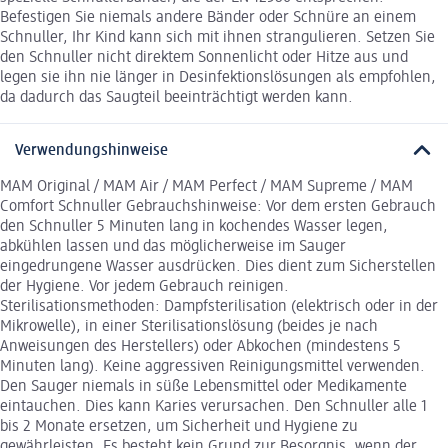
Befestigen Sie niemals andere Bänder oder Schnüre an einem
Schnuller, Ihr Kind kann sich mit ihnen strangulieren. Setzen Sie
den Schnuller nicht direktem Sonnenlicht oder Hitze aus und
legen sie ihn nie länger in Desinfektionslösungen als empfohlen,
da dadurch das Saugteil beeinträchtigt werden kann.
Verwendungshinweise
MAM Original / MAM Air / MAM Perfect / MAM Supreme / MAM
Comfort Schnuller Gebrauchshinweise: Vor dem ersten Gebrauch
den Schnuller 5 Minuten lang in kochendes Wasser legen,
abkühlen lassen und das möglicherweise im Sauger
eingedrungene Wasser ausdrücken. Dies dient zum Sicherstellen
der Hygiene. Vor jedem Gebrauch reinigen.
Sterilisationsmethoden: Dampfsterilisation (elektrisch oder in der
Mikrowelle), in einer Sterilisationslösung (beides je nach
Anweisungen des Herstellers) oder Abkochen (mindestens 5
Minuten lang). Keine aggressiven Reinigungsmittel verwenden.
Den Sauger niemals in süße Lebensmittel oder Medikamente
eintauchen. Dies kann Karies verursachen. Den Schnuller alle 1
bis 2 Monate ersetzen, um Sicherheit und Hygiene zu
gewährleisten. Es besteht kein Grund zur Besorgnis, wenn der