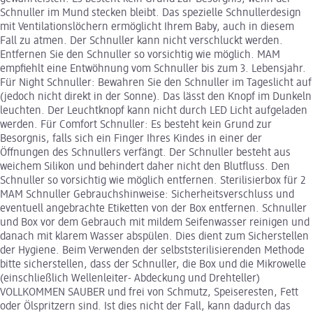
Schnuller im Mund stecken bleibt. Das spezielle Schnullerdesign
mit Ventilationslöchern ermöglicht Ihrem Baby, auch in diesem
Fall zu atmen. Der Schnuller kann nicht verschluckt werden.
Entfernen Sie den Schnuller so vorsichtig wie möglich. MAM
empfiehlt eine Entwöhnung vom Schnuller bis zum 3. Lebensjahr.
Für Night Schnuller: Bewahren Sie den Schnuller im Tageslicht auf
(jedoch nicht direkt in der Sonne). Das lässt den Knopf im Dunkeln
leuchten. Der Leuchtknopf kann nicht durch LED Licht aufgeladen
werden. Für Comfort Schnuller: Es besteht kein Grund zur
Besorgnis, falls sich ein Finger Ihres Kindes in einer der
Öffnungen des Schnullers verfängt. Der Schnuller besteht aus
weichem Silikon und behindert daher nicht den Blutfluss. Den
Schnuller so vorsichtig wie möglich entfernen. Sterilisierbox für 2
MAM Schnuller Gebrauchshinweise: Sicherheitsverschluss und
eventuell angebrachte Etiketten von der Box entfernen. Schnuller
und Box vor dem Gebrauch mit mildem Seifenwasser reinigen und
danach mit klarem Wasser abspülen. Dies dient zum Sicherstellen
der Hygiene. Beim Verwenden der selbststerilisierenden Methode
bitte sicherstellen, dass der Schnuller, die Box und die Mikrowelle
(einschließlich Wellenleiter- Abdeckung und Drehteller)
VOLLKOMMEN SAUBER und frei von Schmutz, Speiseresten, Fett
oder Ölspritzern sind. Ist dies nicht der Fall, kann dadurch das