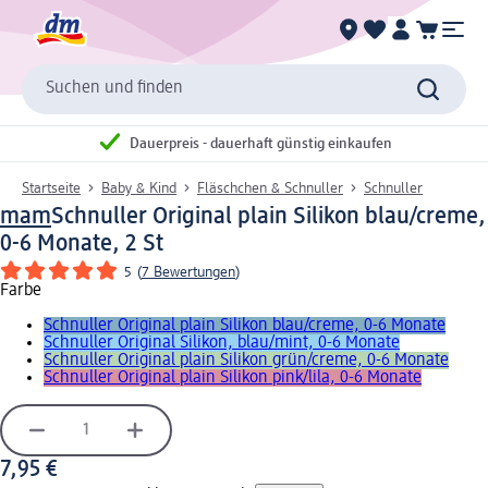
Suchen und finden
Dauerpreis - dauerhaft günstig einkaufen
Startseite
Baby & Kind
Fläschchen & Schnuller
Schnuller
mam
Schnuller Original plain Silikon blau/creme,
0-6 Monate, 2 St
5
(
7 Bewertungen
)
Farbe
Schnuller Original plain Silikon blau/creme, 0-6 Monate
Schnuller Original Silikon, blau/mint, 0-6 Monate
Schnuller Original plain Silikon grün/creme, 0-6 Monate
Schnuller Original plain Silikon pink/lila, 0-6 Monate
7,95 €