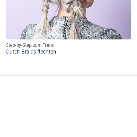
Step-by-Step zum Trend
Fr
Dutch Braids flechten
Ho