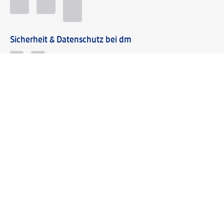
Sicherheit & Datenschutz bei dm
Zahlungsarten bei dm
Bei dm-med können die Zahlungsarten abweichen.