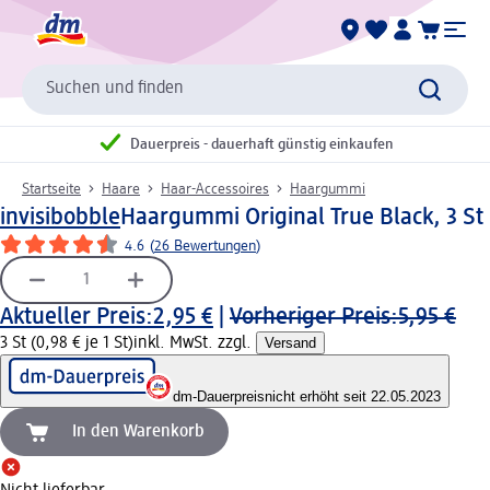
Suchen und finden
Dauerpreis - dauerhaft günstig einkaufen
Startseite
Haare
Haar-Accessoires
Haargummi
invisibobble
Haargummi Original True Black, 3 St
4.6
(
26 Bewertungen
)
Aktueller Preis:
2,95 €
|
Vorheriger Preis:
5,95 €
3 St (0,98 € je 1 St)
inkl. MwSt. zzgl.
Versand
dm-Dauerpreis
nicht erhöht seit 22.05.2023
In den Warenkorb