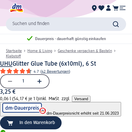
Suchen und finden
Dauerpreis - dauerhaft günstig einkaufen
Startseite
Home & Living
Geschenke verpacken & Basteln
Klebstoff
UHU
Glitter Glue Tube (6x10ml), 6 St
4.7
(
42 Bewertungen
)
3,25 €
0,06 l (54,17 € je 1 l)
inkl. MwSt. zzgl.
Versand
dm-Dauerpreis
nicht erhöht seit 21.06.2023
In den Warenkorb