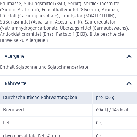
Kaumasse, Süßungsmittel (Xylit, Sorbit), Verdickungsmittel
(Gummi Arabicum), Feuchthaltemittel (Glycerin), Aromen,
Füllstoff (Calciumphosphate), Emulgator (SOJALECITHIN),
Süßungsmittel (Aspartam, Acesulfam K), Säureregulator
(Natriumhydrogencarbonat), Überzugsmittel (Carnaubawachs),
Antioxidationsmittel (Bha), Farbstoff (E133). Bitte beachte die
Hinweise zu Allergenen.
Allergene
Enthält Sojabohne und Sojabohnenderivate
Nährwerte
Durchschnittliche Nährwertangaben
pro 100 g
Brennwert
604 kJ / 145 kcal
Fett
0 g
davon gesättigte Fettsäuren
0 g