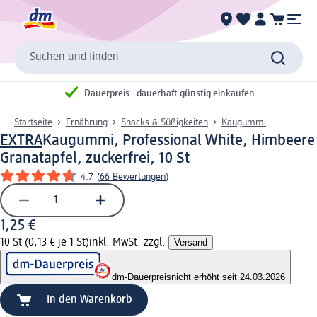
Suchen und finden
Dauerpreis - dauerhaft günstig einkaufen
Startseite
Ernährung
Snacks & Süßigkeiten
Kaugummi
EXTRA
Kaugummi, Professional White, Himbeere
Granatapfel, zuckerfrei, 10 St
4.7
(
66 Bewertungen
)
1,25 €
10 St (0,13 € je 1 St)
inkl. MwSt. zzgl.
Versand
dm-Dauerpreis
nicht erhöht seit 24.03.2026
In den Warenkorb