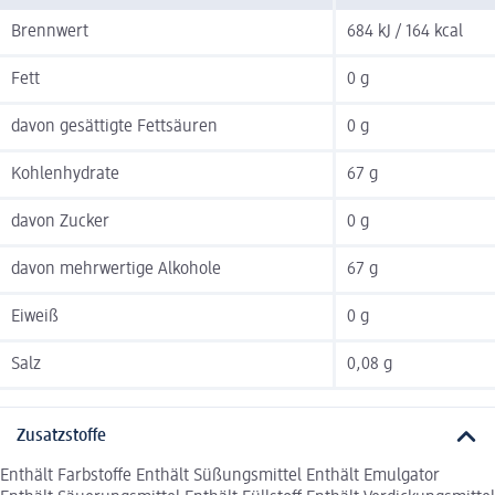
Brennwert
684 kJ / 164 kcal
Fett
0 g
davon gesättigte Fettsäuren
0 g
Kohlenhydrate
67 g
davon Zucker
0 g
davon mehrwertige Alkohole
67 g
Eiweiß
0 g
Salz
0,08 g
Zusatzstoffe
Enthält Farbstoffe Enthält Süßungsmittel Enthält Emulgator