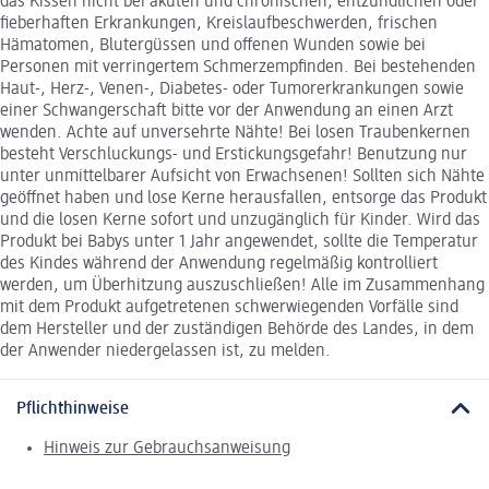
das Kissen nicht bei akuten und chronischen, entzündlichen oder
fieberhaften Erkrankungen, Kreislaufbeschwerden, frischen
Hämatomen, Blutergüssen und offenen Wunden sowie bei
Personen mit verringertem Schmerzempfinden. Bei bestehenden
Haut-, Herz-, Venen-, Diabetes- oder Tumorerkrankungen sowie
einer Schwangerschaft bitte vor der Anwendung an einen Arzt
wenden. Achte auf unversehrte Nähte! Bei losen Traubenkernen
besteht Verschluckungs- und Erstickungsgefahr! Benutzung nur
unter unmittelbarer Aufsicht von Erwachsenen! Sollten sich Nähte
geöffnet haben und lose Kerne herausfallen, entsorge das Produkt
und die losen Kerne sofort und unzugänglich für Kinder. Wird das
Produkt bei Babys unter 1 Jahr angewendet, sollte die Temperatur
des Kindes während der Anwendung regelmäßig kontrolliert
werden, um Überhitzung auszuschließen! Alle im Zusammenhang
mit dem Produkt aufgetretenen schwerwiegenden Vorfälle sind
dem Hersteller und der zuständigen Behörde des Landes, in dem
der Anwender niedergelassen ist, zu melden.
Pflichthinweise
Hinweis zur Gebrauchsanweisung