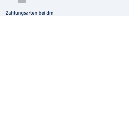
Zahlungsarten bei dm
Bei dm-med können die Zahlungsarten abweichen.
Mit dm verbinden
Jetzt die dm-App herunterladen