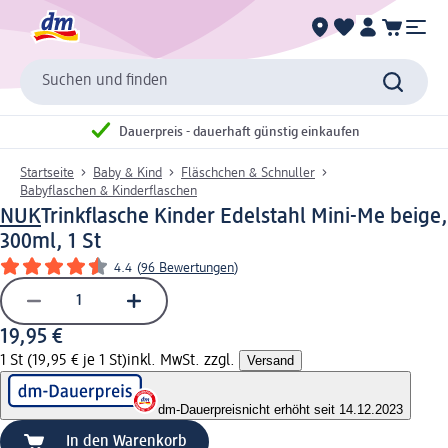
Suchen und finden
Dauerpreis - dauerhaft günstig einkaufen
Startseite
Baby & Kind
Fläschchen & Schnuller
Babyflaschen & Kinderflaschen
NUK
Trinkflasche Kinder Edelstahl Mini-Me beige,
300ml, 1 St
4.4
(
96 Bewertungen
)
19,95 €
1 St (19,95 € je 1 St)
inkl. MwSt. zzgl.
Versand
dm-Dauerpreis
nicht erhöht seit 14.12.2023
In den Warenkorb