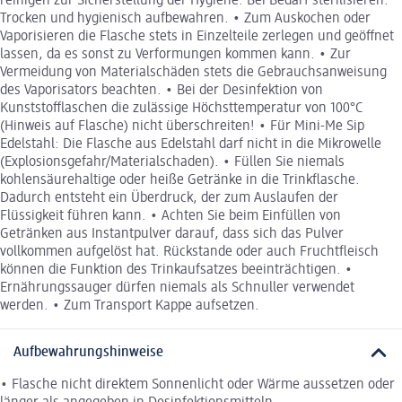
reinigen zur Sicherstellung der Hygiene. Bei Bedarf sterilisieren.
Trocken und hygienisch aufbewahren. • Zum Auskochen oder
Vaporisieren die Flasche stets in Einzelteile zerlegen und geöffnet
lassen, da es sonst zu Verformungen kommen kann. • Zur
Vermeidung von Materialschäden stets die Gebrauchsanweisung
des Vaporisators beachten. • Bei der Desinfektion von
Kunststofflaschen die zulässige Höchsttemperatur von 100°C
(Hinweis auf Flasche) nicht überschreiten! • Für Mini-Me Sip
Edelstahl: Die Flasche aus Edelstahl darf nicht in die Mikrowelle
(Explosionsgefahr/Materialschaden). • Füllen Sie niemals
kohlensäurehaltige oder heiße Getränke in die Trinkflasche.
Dadurch entsteht ein Überdruck, der zum Auslaufen der
Flüssigkeit führen kann. • Achten Sie beim Einfüllen von
Getränken aus Instantpulver darauf, dass sich das Pulver
vollkommen aufgelöst hat. Rückstande oder auch Fruchtfleisch
können die Funktion des Trinkaufsatzes beeinträchtigen. •
Ernährungssauger dürfen niemals als Schnuller verwendet
werden. • Zum Transport Kappe aufsetzen.
Aufbewahrungshinweise
• Flasche nicht direktem Sonnenlicht oder Wärme aussetzen oder