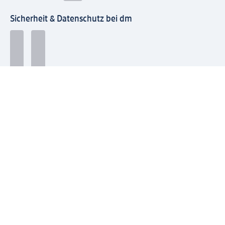
Sicherheit & Datenschutz bei dm
Zahlungsarten bei dm
Bei dm-med können die Zahlungsarten abweichen.
Mit dm verbinden