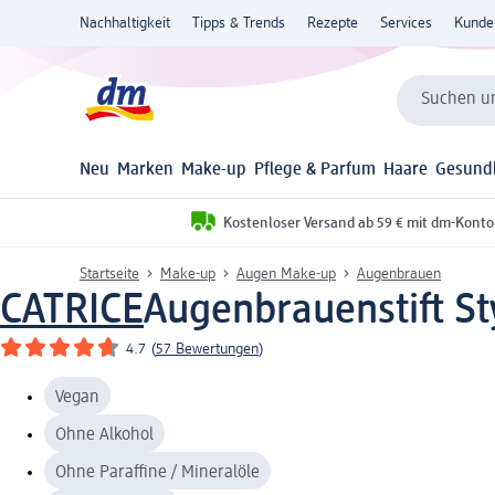
Nachhaltigkeit
Tipps & Trends
Rezepte
Services
Kunde
Suchen un
Neu
Marken
Make-up
Pflege & Parfum
Haare
Gesund
Kostenloser Versand ab 59 € mit dm-Konto
Startseite
Make-up
Augen Make-up
Augenbrauen
CATRICE
Augenbrauenstift Sty
4.7
(
57 Bewertungen
)
Vegan
Ohne Alkohol
Ohne Paraffine / Mineralöle