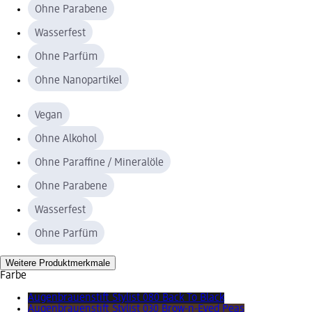
Ohne Parabene
Wasserfest
Ohne Parfüm
Ohne Nanopartikel
Vegan
Ohne Alkohol
Ohne Paraffine / Mineralöle
Ohne Parabene
Wasserfest
Ohne Parfüm
Weitere Produktmerkmale
Farbe
Augenbrauenstift Stylist 080 Back To Black
Augenbrauenstift Stylist 030 Brow-n-Eyed Peas