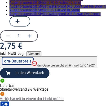
Augenbrauenstift Stylist 070 Chestnut Charm
Augenbrauenstift Stylist Waterproof 040 Don't Let Me Brow'n
Augenbrauenstift Stylist 075 Carved In Stone
Augenbrauenstift Stylist Waterproof 035 Brown Eye Crown
2,75 €
inkl. MwSt. zzgl.
Versand
dm-Dauerpreis
nicht erhöht seit 17.07.2024
In den Warenkorb
Lieferbar
Standardversand 2-3 Werktage
Verfügbarkeit in einem dm-Markt prüfen