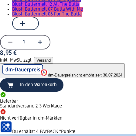
Blush Buttermelt 12 All The Butta
Blush Buttermelt 07 Butta With Me
Blush Buttermelt 06 For The Butta
8,95 €
inkl. MwSt. zzgl.
Versand
dm-Dauerpreis
nicht erhöht seit 30.07.2024
In den Warenkorb
Lieferbar
Standardversand 2-3 Werktage
Nicht verfügbar in dm-Märkten
Du erhältst
4 PAYBACK
°Punkte