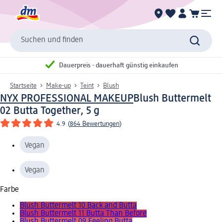
Suchen und finden
Dauerpreis - dauerhaft günstig einkaufen
Startseite
Make-up
Teint
Blush
NYX PROFESSIONAL MAKEUP
Blush Buttermelt
02 Butta Together, 5 g
4.9
(
864 Bewertungen
)
Vegan
Vegan
Farbe
Blush Buttermelt 10 Back and Butta
Blush Buttermelt 11 Butta Than Before
Blush Buttermelt 09 Feeling Butta