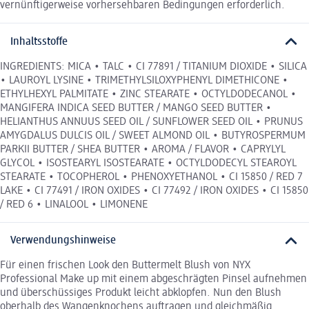
vernünftigerweise vorhersehbaren Bedingungen erforderlich.
Inhaltsstoffe
INGREDIENTS: MICA • TALC • CI 77891 / TITANIUM DIOXIDE • SILICA
• LAUROYL LYSINE • TRIMETHYLSILOXYPHENYL DIMETHICONE •
ETHYLHEXYL PALMITATE • ZINC STEARATE • OCTYLDODECANOL •
MANGIFERA INDICA SEED BUTTER / MANGO SEED BUTTER •
HELIANTHUS ANNUUS SEED OIL / SUNFLOWER SEED OIL • PRUNUS
AMYGDALUS DULCIS OIL / SWEET ALMOND OIL • BUTYROSPERMUM
PARKII BUTTER / SHEA BUTTER • AROMA / FLAVOR • CAPRYLYL
GLYCOL • ISOSTEARYL ISOSTEARATE • OCTYLDODECYL STEAROYL
STEARATE • TOCOPHEROL • PHENOXYETHANOL • CI 15850 / RED 7
LAKE • CI 77491 / IRON OXIDES • CI 77492 / IRON OXIDES • CI 15850
/ RED 6 • LINALOOL • LIMONENE
Verwendungshinweise
Für einen frischen Look den Buttermelt Blush von NYX
Professional Make up mit einem abgeschrägten Pinsel aufnehmen
und überschüssiges Produkt leicht abklopfen. Nun den Blush
oberhalb des Wangenknochens auftragen und gleichmäßig