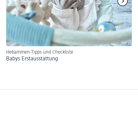
Hebammen-Tipps und Checkliste
Se
Babys Erst­aus­stattung
Bi
zer