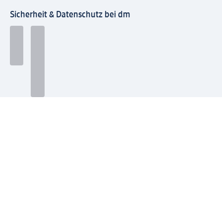
Sicherheit & Datenschutz bei dm
Zahlungsarten bei dm
Bei dm-med können die Zahlungsarten abweichen.
Mit dm verbinden