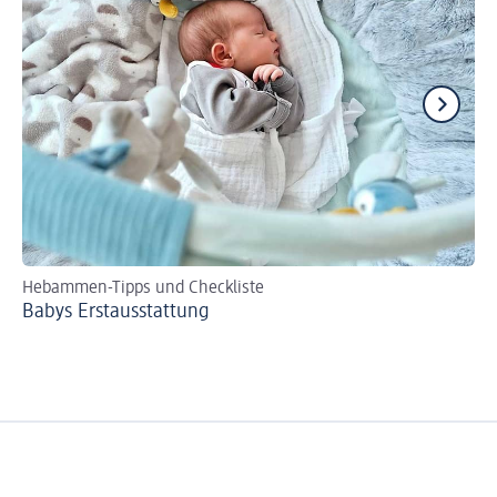
Hebammen-Tipps und Checkliste
Se
Babys Erst­aus­stattung
Bi
zer