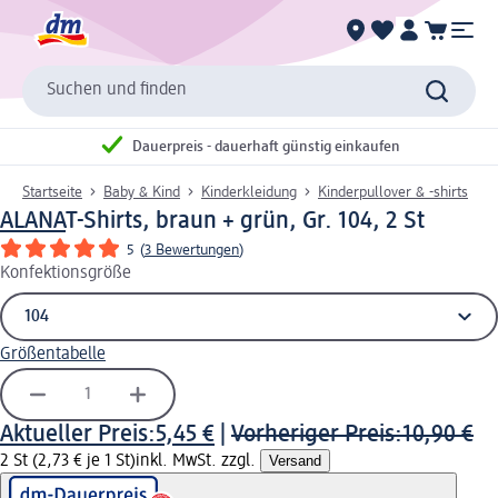
Suchen und finden
Dauerpreis - dauerhaft günstig einkaufen
Startseite
Baby & Kind
Kinderkleidung
Kinderpullover & -shirts
ALANA
T-Shirts, braun + grün, Gr. 104, 2 St
5
(
3 Bewertungen
)
Konfektionsgröße
Größentabelle
Aktueller Preis:
5,45 €
|
Vorheriger Preis:
10,90 €
2 St (2,73 € je 1 St)
inkl. MwSt. zzgl.
Versand