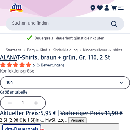
Suchen und finden
Dauerpreis - dauerhaft günstig einkaufen
Startseite
Baby & Kind
Kinderkleidung
Kinderpullover & -shirts
ALANA
T-Shirts, braun + grün, Gr. 110, 2 St
5
(
6 Bewertungen
)
Konfektionsgröße
Größentabelle
Aktueller Preis:
5,95 €
|
Vorheriger Preis:
11,90 €
2 St (2,98 € je 1 St)
inkl. MwSt. zzgl.
Versand