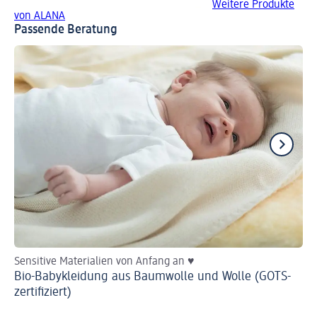
Weitere Produkte
von ALANA
Passende Beratung
Sensitive Materialien von Anfang an ♥
He
Bio-Babykleidung aus Baumwolle und Wolle (GOTS-
Ba
zertifiziert)