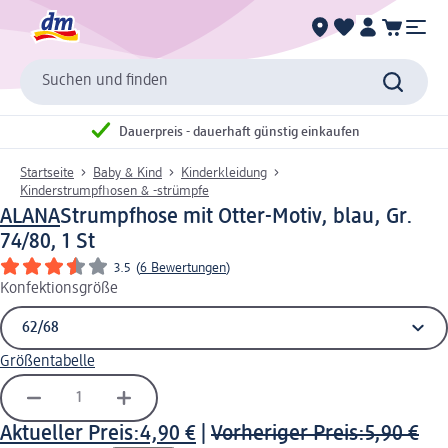
Suchen und finden
Dauerpreis - dauerhaft günstig einkaufen
Startseite
Baby & Kind
Kinderkleidung
Kinderstrumpfhosen & -strümpfe
ALANA
Strumpfhose mit Otter-Motiv, blau, Gr.
74/80, 1 St
3.5
(
6 Bewertungen
)
Konfektionsgröße
Größentabelle
Aktueller Preis:
4,90 €
|
Vorheriger Preis:
5,90 €