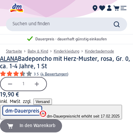
Suchen und finden
Dauerpreis - dauerhaft günstig einkaufen
Startseite
Baby & Kind
Kinderkleidung
Kinderbademode
ALANA
Badeponcho mit Herz-Muster, rosa, Gr. 0,
ca. 1-4 Jahre, 1 St
3.5
(
4 Bewertungen
)
19,90 €
inkl. MwSt. zzgl.
Versand
dm-Dauerpreis
nicht erhöht seit 17.02.2025
In den Warenkorb