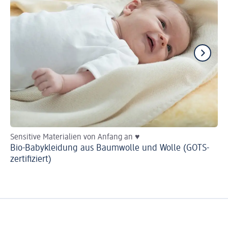
Sensitive Materialien von Anfang an ♥
He
Bio-Babykleidung aus Baumwolle und Wolle (GOTS-
Ba
zertifiziert)