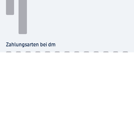
Zahlungsarten bei dm
Bei dm-med können die Zahlungsarten abweichen.
Mit dm verbinden
Jetzt die dm-App herunterladen