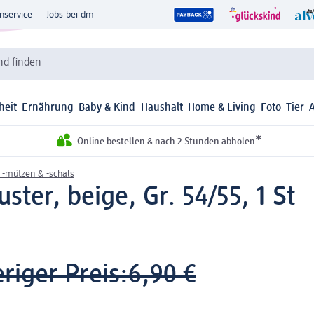
nservice
Jobs bei dm
d finden
heit
Ernährung
Baby & Kind
Haushalt
Home & Living
Foto
Tier
*
Online bestellen & nach 2 Stunden abholen
 -mützen & -schals
ter, beige, Gr. 54/55, 1 St
riger Preis:
6,90 €