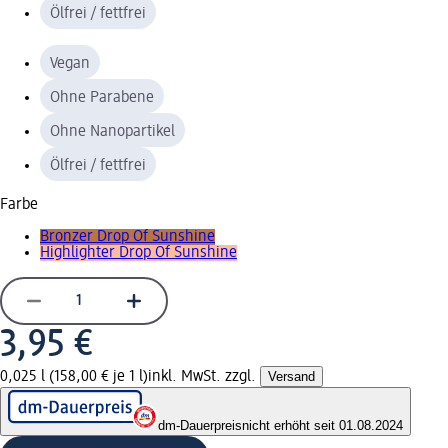
Ölfrei / fettfrei
Vegan
Ohne Parabene
Ohne Nanopartikel
Ölfrei / fettfrei
Farbe
Bronzer Drop Of Sunshine
Highlighter Drop Of Sunshine
3,95 €
0,025 l (158,00 € je 1 l)
inkl. MwSt. zzgl.
Versand
dm-Dauerpreis
nicht erhöht seit 01.08.2024