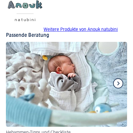
Weitere Produkte von Anouk natubini
Passende Beratung
Hebammen-Tipps und Checkliste
Tip