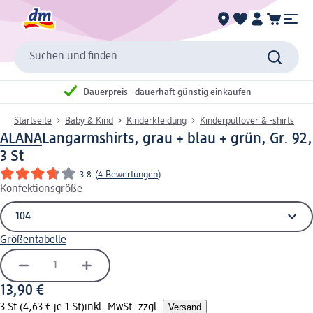
Suchen und finden
Dauerpreis - dauerhaft günstig einkaufen
Startseite
Baby & Kind
Kinderkleidung
Kinderpullover & -shirts
ALANA
Langarmshirts, grau + blau + grün, Gr. 92,
3 St
3.8
(
4 Bewertungen
)
Konfektionsgröße
Größentabelle
13,90 €
3 St (4,63 € je 1 St)
inkl. MwSt. zzgl.
Versand