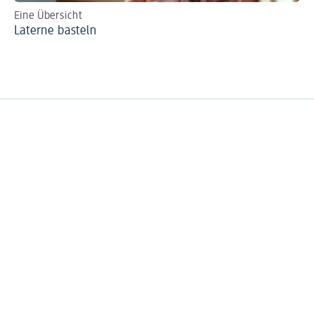
Eine Übersicht
Fö
Laterne basteln
Ba
Fi