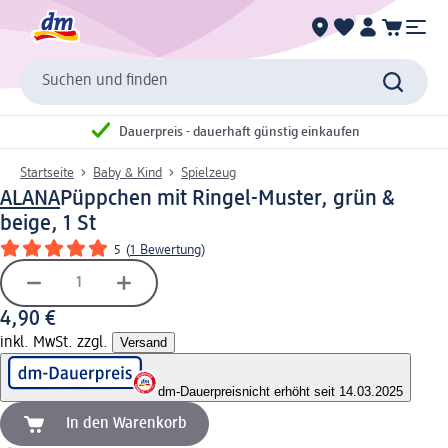
Suchen und finden
Dauerpreis - dauerhaft günstig einkaufen
Startseite
Baby & Kind
Spielzeug
ALANA
Püppchen mit Ringel-Muster, grün &
beige, 1 St
5
(
1 Bewertung
)
4,90 €
inkl. MwSt. zzgl.
Versand
dm-Dauerpreis
nicht erhöht seit 14.03.2025
In den Warenkorb