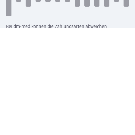
Bei dm-med können die Zahlungsarten abweichen.
Mit dm verbinden
Jetzt die dm-App herunterladen
Impressum dm
Datenschutz dm
Einwilligungsverwaltung
Nutzungsbedingungen
AGB dm
Vertrag widerrufen und Widerrufsbelehrung dm