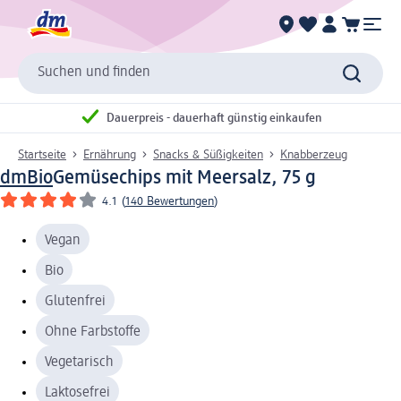
Suchen und finden
Dauerpreis - dauerhaft günstig einkaufen
Startseite
Ernährung
Snacks & Süßigkeiten
Knabberzeug
dmBio
Gemüsechips mit Meersalz, 75 g
4.1
(
140 Bewertungen
)
Vegan
Bio
Glutenfrei
Ohne Farbstoffe
Vegetarisch
Laktosefrei