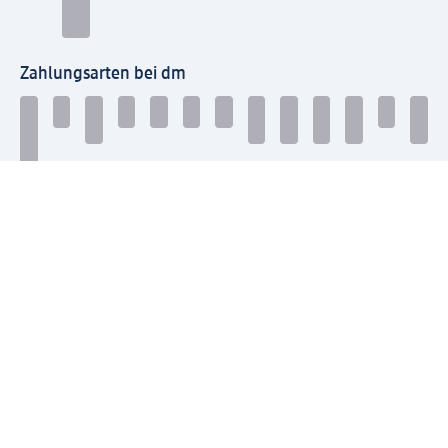
Zahlungsarten bei dm
Bei dm-med können die Zahlungsarten abweichen.
Mit dm verbinden
Jetzt die dm-App herunterladen