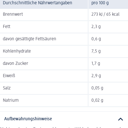
Durchschnittliche Nährwertangaben
pro 100 g
Brennwert
273 kJ / 65 kcal
Fett
2,3 g
davon gesättigte Fettsäuren
0,6 g
Kohlenhydrate
7,5 g
davon Zucker
1,7 g
Eiweiß
2,9 g
Salz
0,05 g
Natrium
0,02 g
Aufbewahrungshinweise