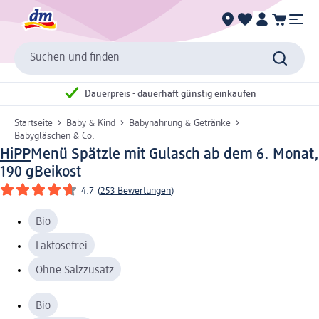
Suchen und finden
Dauerpreis - dauerhaft günstig einkaufen
Startseite
Baby & Kind
Babynahrung & Getränke
Babygläschen & Co.
HiPP
Menü Spätzle mit Gulasch ab dem 6. Monat,
190 g
Beikost
4.7
(
253 Bewertungen
)
Bio
Laktosefrei
Ohne Salzzusatz
Bio