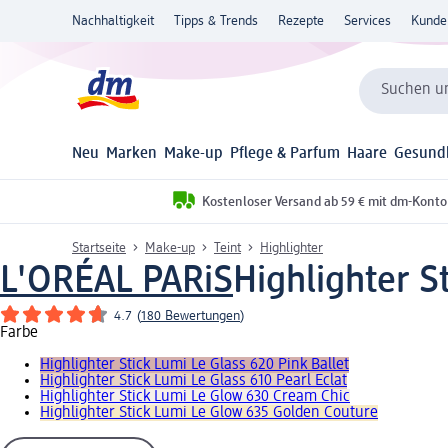
Nachhaltigkeit
Tipps & Trends
Rezepte
Services
Kunde
Suchen un
Neu
Marken
Make-up
Pflege & Parfum
Haare
Gesund
Kostenloser Versand ab 59 € mit dm-Konto
Startseite
Make-up
Teint
Highlighter
L'ORÉAL PARiS
Highlighter S
4.7
(
180 Bewertungen
)
Farbe
Highlighter Stick Lumi Le Glass 620 Pink Ballet
Highlighter Stick Lumi Le Glass 610 Pearl Eclat
Highlighter Stick Lumi Le Glow 630 Cream Chic
Highlighter Stick Lumi Le Glow 635 Golden Couture