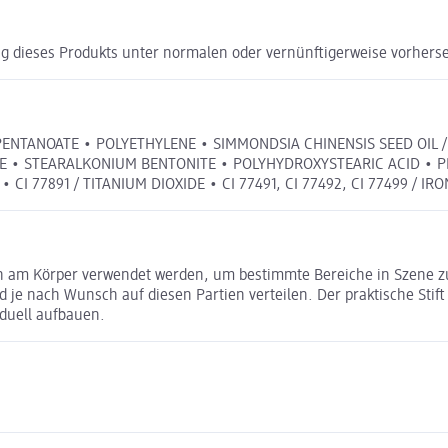
g dieses Produkts unter normalen oder vernünftigerweise vorhers
ENTANOATE • POLYETHYLENE • SIMMONDSIA CHINENSIS SEED OIL / 
E • STEARALKONIUM BENTONITE • POLYHYDROXYSTEARIC ACID • P
 77891 / TITANIUM DIOXIDE • CI 77491, CI 77492, CI 77499 / IRON 
uch am Körper verwendet werden, um bestimmte Bereiche in Szene 
e nach Wunsch auf diesen Partien verteilen. Der praktische Stift 
iduell aufbauen.