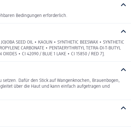
ehbaren Bedingungen erforderlich.
JOJOBA SEED OIL • KAOLIN • SYNTHETIC BEESWAX • SYNTHETIC
ROPYLENE CARBONATE • PENTAERYTHRITYL TETRA-DI-T-BUTYL
OXIDES • CI 42090 / BLUE 1 LAKE • CI 15850 / RED 7].
zu setzen. Dafür den Stick auf Wangenknochen, Brauenbogen,
gleitet über die Haut und kann einfach aufgetragen und