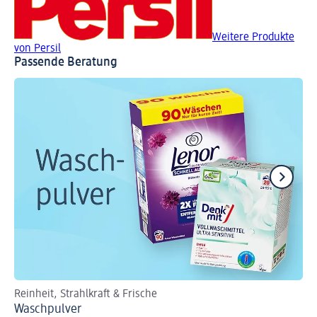
Weitere Produkte
von Persil
Passende Beratung
Reinheit, Strahlkraft & Frische
Un
Waschpulver
Be