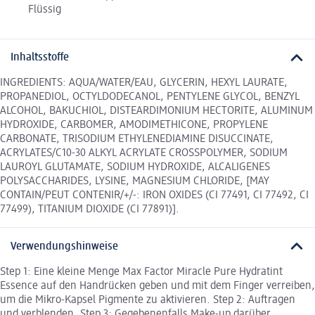
Flüssig
Inhaltsstoffe
INGREDIENTS: AQUA/WATER/EAU, GLYCERIN, HEXYL LAURATE,
PROPANEDIOL, OCTYLDODECANOL, PENTYLENE GLYCOL, BENZYL
ALCOHOL, BAKUCHIOL, DISTEARDIMONIUM HECTORITE, ALUMINUM
HYDROXIDE, CARBOMER, AMODIMETHICONE, PROPYLENE
CARBONATE, TRISODIUM ETHYLENEDIAMINE DISUCCINATE,
ACRYLATES/C10-30 ALKYL ACRYLATE CROSSPOLYMER, SODIUM
LAUROYL GLUTAMATE, SODIUM HYDROXIDE, ALCALIGENES
POLYSACCHARIDES, LYSINE, MAGNESIUM CHLORIDE, [MAY
CONTAIN/PEUT CONTENIR/+/-: IRON OXIDES (CI 77491, CI 77492, CI
77499), TITANIUM DIOXIDE (CI 77891)].
Verwendungshinweise
Step 1: Eine kleine Menge Max Factor Miracle Pure Hydratint
Essence auf den Handrücken geben und mit dem Finger verreiben,
um die Mikro-Kapsel Pigmente zu aktivieren. Step 2: Auftragen
und verblenden. Step 3: Gegebenenfalls Make-up darüber