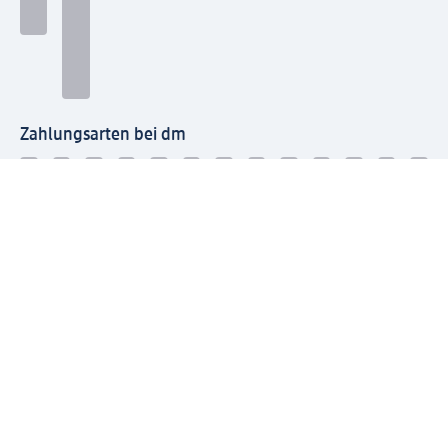
Zahlungsarten bei dm
Bei dm-med können die Zahlungsarten abweichen.
Mit dm verbinden
Jetzt die dm-App herunterladen