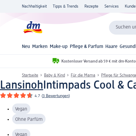
Nachhaltigkeit
Tipps & Trends
Rezepte
Services
Kunde
Suchen un
Neu
Marken
Make-up
Pflege & Parfum
Haare
Gesund
Kostenloser Versand ab 59 € mit dm-Konto
Startseite
Baby & Kind
Für die Mama
Pflege für Schwan
Lansinoh
Intimpads Cool & Ca
4.7
(
3 Bewertungen
)
Vegan
Ohne Parfüm
Vegan