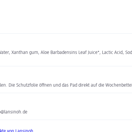
Water, Xanthan gum, Aloe Barbadensins Leaf Juice*, Lactic Acid, S
len. Die Schutzfolie öffnen und das Pad direkt auf die Wochenbette
fo@lansinoh.de
kte von Lansinoh