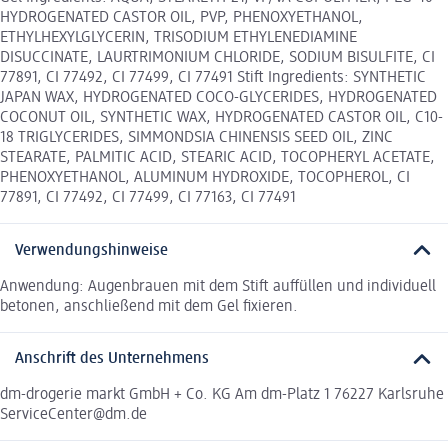
HYDROGENATED CASTOR OIL, PVP, PHENOXYETHANOL,
ETHYLHEXYLGLYCERIN, TRISODIUM ETHYLENEDIAMINE
DISUCCINATE, LAURTRIMONIUM CHLORIDE, SODIUM BISULFITE, CI
77891, CI 77492, CI 77499, CI 77491 Stift Ingredients: SYNTHETIC
JAPAN WAX, HYDROGENATED COCO-GLYCERIDES, HYDROGENATED
COCONUT OIL, SYNTHETIC WAX, HYDROGENATED CASTOR OIL, C10-
18 TRIGLYCERIDES, SIMMONDSIA CHINENSIS SEED OIL, ZINC
STEARATE, PALMITIC ACID, STEARIC ACID, TOCOPHERYL ACETATE,
PHENOXYETHANOL, ALUMINUM HYDROXIDE, TOCOPHEROL, CI
77891, CI 77492, CI 77499, CI 77163, CI 77491
Verwendungshinweise
Anwendung: Augenbrauen mit dem Stift auffüllen und individuell
betonen, anschließend mit dem Gel fixieren.
Anschrift des Unternehmens
dm-drogerie markt GmbH + Co. KG Am dm-Platz 1 76227 Karlsruhe
ServiceCenter@dm.de