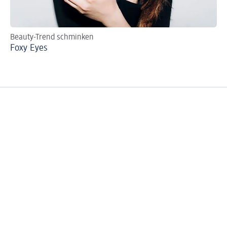
Beauty-Trend schminken
DI
Foxy Eyes
So