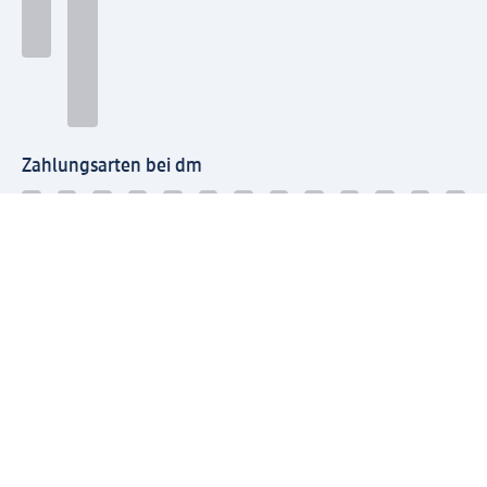
Zahlungsarten bei dm
Bei dm-med können die Zahlungsarten abweichen.
Mit dm verbinden
Jetzt die dm-App herunterladen