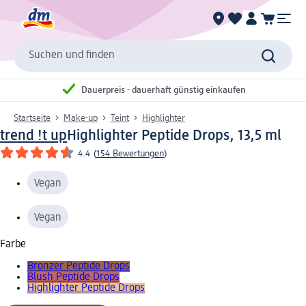
Suchen und finden
Dauerpreis - dauerhaft günstig einkaufen
Startseite
Make-up
Teint
Highlighter
trend !t up
Highlighter Peptide Drops, 13,5 ml
4.4
(
154 Bewertungen
)
Vegan
Vegan
Farbe
Bronzer Peptide Drops
Blush Peptide Drops
Highlighter Peptide Drops