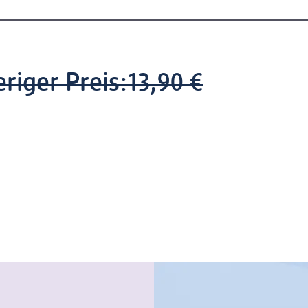
riger Preis:
13,90 €