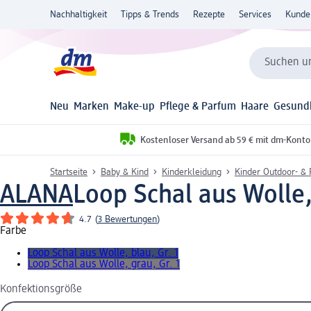
Nachhaltigkeit
Tipps & Trends
Rezepte
Services
Kunde
Suchen un
Neu
Marken
Make-up
Pflege & Parfum
Haare
Gesund
Kostenloser Versand ab 59 € mit dm-Konto
Startseite
Baby & Kind
Kinderkleidung
Kinder Outdoor- &
ALANA
Loop Schal aus Wolle, 
4.7
(
3 Bewertungen
)
Farbe
Loop Schal aus Wolle, blau, Gr. 1
Loop Schal aus Wolle, grau, Gr. 1
Konfektionsgröße