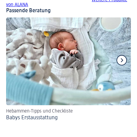
Weitere Produkte
von ALANA
Passende Beratung
Hebammen-Tipps und Checkliste
Se
Babys Erst­aus­stattung
Bi
zer