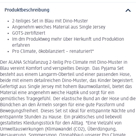
Produktbeschreibung
2-teiliges Set in Blau mit Dino-Muster
Angenehm weiches Material aus Single Jersey
GOTS-zertifiziert
Im dm Produktweg mehr über Herkunft und Produktion
erfahren
Pro Climate, ökobilanziert – renaturiert*
Der ALANA Schlafanzug 2-teilig Pro Climate mit Dino-Muster in
Blau vereint Komfort und verspieltes Design. Das Pyjama Set
besteht aus einem Langarm-Oberteil und einer passenden Hose,
beide mit einem detailreichen Dino-Muster, das Kinder begeistert.
Gefertigt aus Single Jersey mit hohem Baumwollanteil, bietet das
Material eine angenehm weiche Haptik und sorgt für ein
gemütliches Tragegefühl. Der elastische Bund an der Hose und die
Bündchen an den Ärmeln sorgen für eine gute Passform und
Bewegungsfreiheit. Dieses Set ist ideal für entspannte Nächte und
entspannte Stunden zu Hause. Ein praktisches und liebevoll
gestaltetes Kleidungsstück für den Alltag. *Eine Vielzahl von
Umweltauswirkungen (Klimawandel (CO2), Überdüngung,
Versauerung, Sommersmog, Ozonabbau) unserer Pro Climate