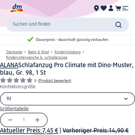
Suchen und finden
Dauerpreis - dauerhaft günstig einkaufen
Startseite
Baby & Kind
Kinderkleidung
Kinderunterwäsche & -schlafanzüge
ALANA
Schlafanzug Pro Climate mit Dino-Muster,
blau, Gr. 98, 1 St
0
(
Produkt bewerten
)
Konfektionsgröße
Größentabelle
Aktueller Preis:
7,45 €
|
Vorheriger Preis:
14,90 €