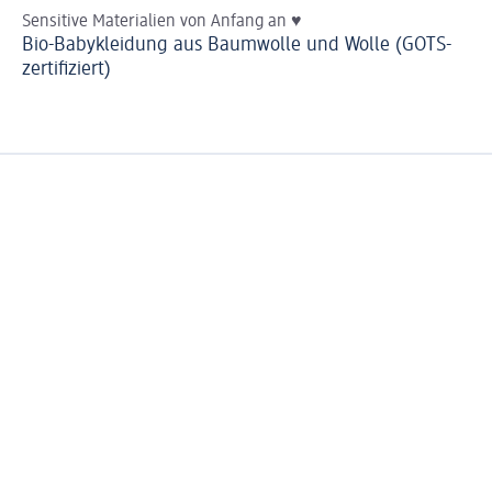
Sensitive Materialien von Anfang an ♥
He
Bio-Babykleidung aus Baumwolle und Wolle (GOTS-
Ba
zertifiziert)